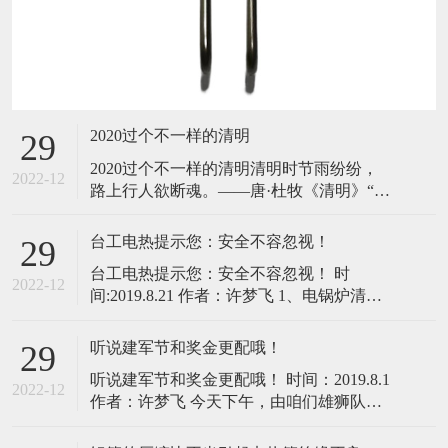
2020过个不一样的清明
29
2020过个不一样的清明​​清明时节雨纷纷，
2022-12
路上行人欲断魂。——唐·杜牧《清明》“清
明”的含义是气候暖和，草木萌动，杏桃开
花，处处给人以清新明朗、欣欣向荣的感
台工电热提示您：安全不容忽视！
29
觉。清明是中华民族古老的节日，既是一
台工电热提示您：安全不容忽视！ 时
个扫墓祭祖的肃穆节日，也是人们亲近自
2022-12
间:2019.8.21 作者：许梦飞 1、电锅炉清洗
然、踏青游玩、享受春天乐趣的欢乐节
后剩余水腐蚀铜管 电锅炉的铜制电热管，
日。但，今年清明期间正处于全面复工复
经过一个夏天停运行后，铜管被腐蚀穿
听说建军节和奖金更配哦！
29
孔。 原因:锅炉停止运行后，电锅炉需清
听说建军节和奖金更配哦！ 时间：2019.8.1
洗，放入带NO₃﹣的酸性物质除水垢，清洗
2022-12
作者：许梦飞 今天下午，由咱们雄狮队司
过后，带酸
令——澜速激光的高总主持此次会议，会
议首先对各家企业在做网销过程中存在的