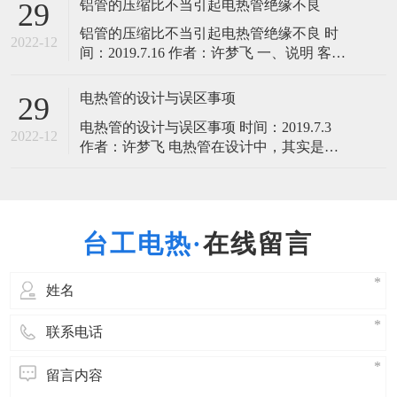
铝管的压缩比不当引起电热管绝缘不良
29
一些问题针对性的提出了改进意见，并对
铝管的压缩比不当引起电热管绝缘不良 时
此次争霸赛做出总结，指出普遍存在问
2022-12
间：2019.7.16 作者：许梦飞 一、说明 客户
题，然后共享优秀企业的网销经验，而收
反映我厂生产的中低温改性MgO粉，制成
Bondy管的性能较好，但用铝管制造的电热
电热管的设计与误区事项
29
管不能防水，浸入后绝缘下降，产品不
电热管的设计与误区事项 时间：2019.7.3
良，影响正常生产，请速告之相应对策和
2022-12
作者：许梦飞 电热管在设计中，其实是有
处理办法。
很多误区的，在这儿，台工电热小编和你
分享一些电热管设计和误区事项知识。 1、
电热管的设计应满足使用、更换方便，可
靠，耐用、安全、经济、合理及节约能源
在线留言
等要求；