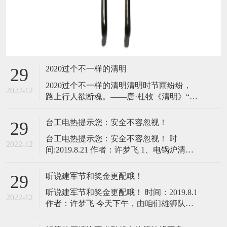
2020过个不一样的清明
29
2020过个不一样的清明​​清明时节雨纷纷，
2022-12
路上行人欲断魂。——唐·杜牧《清明》“清
明”的含义是气候暖和，草木萌动，杏桃开
花，处处给人以清新明朗、欣欣向荣的感
台工电热提示您：安全不容忽视！
29
觉。清明是中华民族古老的节日，既是一
台工电热提示您：安全不容忽视！ 时
个扫墓祭祖的肃穆节日，也是人们亲近自
2022-12
间:2019.8.21 作者：许梦飞 1、电锅炉清洗
然、踏青游玩、享受春天乐趣的欢乐节
后剩余水腐蚀铜管 电锅炉的铜制电热管，
日。但，今年清明期间正处于全面复工复
经过一个夏天停运行后，铜管被腐蚀穿
听说建军节和奖金更配哦！
29
孔。 原因:锅炉停止运行后，电锅炉需清
听说建军节和奖金更配哦！ 时间：2019.8.1
洗，放入带NO₃﹣的酸性物质除水垢，清洗
2022-12
作者：许梦飞 今天下午，由咱们雄狮队司
过后，带酸
令——澜速激光的高总主持此次会议，会
议首先对各家企业在做网销过程中存在的