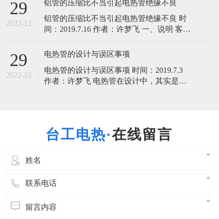
铝管的压缩比不当引起电热管绝缘不良
29
一些问题针对性的提出了改进意见，并对
铝管的压缩比不当引起电热管绝缘不良 时
此次争霸赛做出总结，指出普遍存在问
2022-12
间：2019.7.16 作者：许梦飞 一、说明 客户
题，然后共享优秀企业的网销经验，而收
反映我厂生产的中低温改性MgO粉，制成
Bondy管的性能较好，但用铝管制造的电热
电热管的设计与误区事项
29
管不能防水，浸入后绝缘下降，产品不
电热管的设计与误区事项 时间：2019.7.3
良，影响正常生产，请速告之相应对策和
2022-12
作者：许梦飞 电热管在设计中，其实是有
处理办法。
很多误区的，在这儿，台工电热小编和你
分享一些电热管设计和误区事项知识。 1、
电热管的设计应满足使用、更换方便，可
靠，耐用、安全、经济、合理及节约能源
在线留言
等要求；